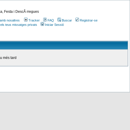
a, Festa i DescÃ rregues
amb nosaltres
Tracker
FAQ
Buscar
Registrar-se
 els teus missatges privats
Iniciar Sessió
ou més tard