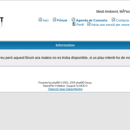
Medi Ambient, MÃºsic
Inici
Fòrum
Agenda de Concerts
Contacta 
Perfil
Inicia una sessió per veure
Information
eu però aquest fòrum ara mateix no es troba disponible, si us plau intenti-ho de n
Powered by
phpBB
© 2001, 2005 phpBB Group
,
TorrentPier
© Meithar - Support
Tp MOD
©
Traducció: Isaac Garcia Abrodos