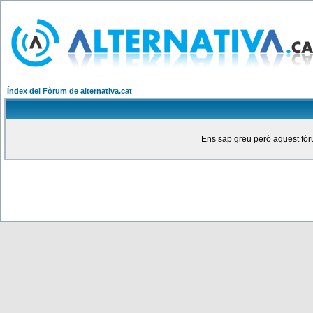
Índex del Fòrum de alternativa.cat
Ens sap greu però aquest fòru