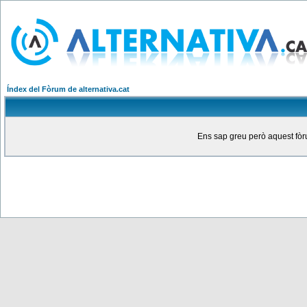
Índex del Fòrum de alternativa.cat
Ens sap greu però aquest fòru