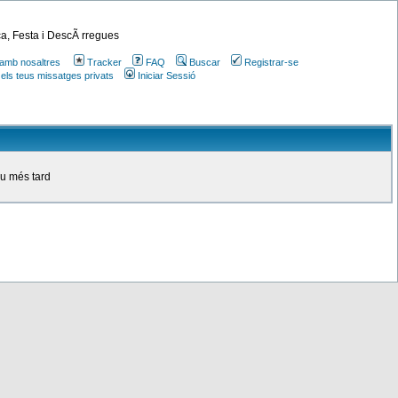
a, Festa i DescÃ rregues
amb nosaltres
Tracker
FAQ
Buscar
Registrar-se
 els teus missatges privats
Iniciar Sessió
ou més tard