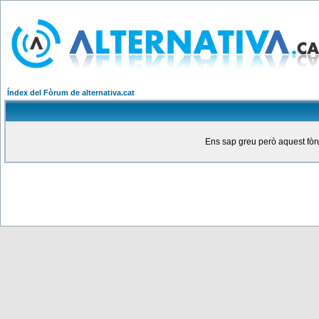
Índex del Fòrum de alternativa.cat
Ens sap greu però aquest fòru