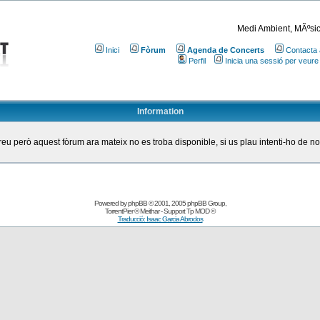
Medi Ambient, MÃºsic
Inici
Fòrum
Agenda de Concerts
Contacta 
Perfil
Inicia una sessió per veure
Information
eu però aquest fòrum ara mateix no es troba disponible, si us plau intenti-ho de n
Powered by
phpBB
© 2001, 2005 phpBB Group
,
TorrentPier
© Meithar - Support
Tp MOD
©
Traducció: Isaac Garcia Abrodos