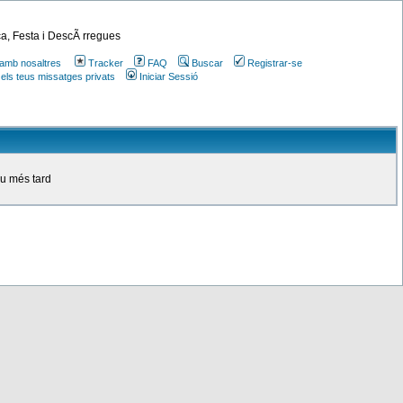
a, Festa i DescÃ rregues
amb nosaltres
Tracker
FAQ
Buscar
Registrar-se
 els teus missatges privats
Iniciar Sessió
ou més tard