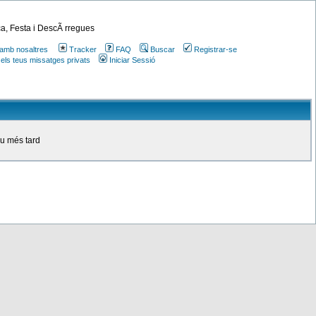
a, Festa i DescÃ rregues
amb nosaltres
Tracker
FAQ
Buscar
Registrar-se
 els teus missatges privats
Iniciar Sessió
ou més tard