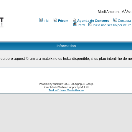
Medi Ambient, MÃºsic
Inici
Fòrum
Agenda de Concerts
Contacta 
Perfil
Inicia una sessió per veure
Information
eu però aquest fòrum ara mateix no es troba disponible, si us plau intenti-ho de n
Powered by
phpBB
© 2001, 2005 phpBB Group
,
TorrentPier
© Meithar - Support
Tp MOD
©
Traducció: Isaac Garcia Abrodos