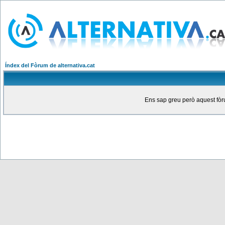
Índex del Fòrum de alternativa.cat
Ens sap greu però aquest fòru