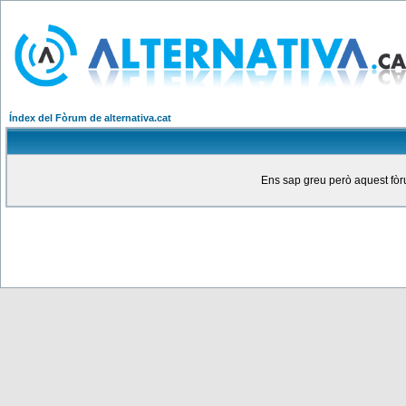
Índex del Fòrum de alternativa.cat
Ens sap greu però aquest fòru