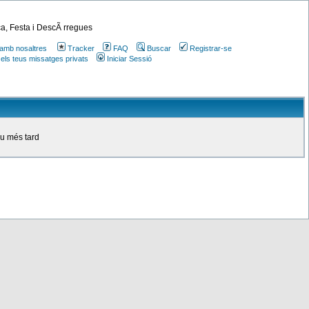
a, Festa i DescÃ rregues
amb nosaltres
Tracker
FAQ
Buscar
Registrar-se
 els teus missatges privats
Iniciar Sessió
ou més tard