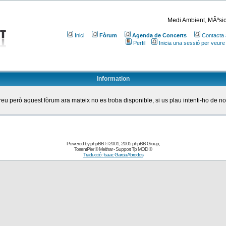
Medi Ambient, MÃºsic
Inici
Fòrum
Agenda de Concerts
Contacta 
Perfil
Inicia una sessió per veure
Information
eu però aquest fòrum ara mateix no es troba disponible, si us plau intenti-ho de n
Powered by
phpBB
© 2001, 2005 phpBB Group
,
TorrentPier
© Meithar - Support
Tp MOD
©
Traducció: Isaac Garcia Abrodos