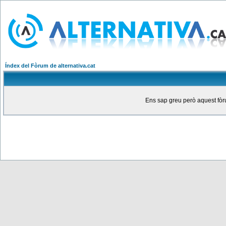
Índex del Fòrum de alternativa.cat
Ens sap greu però aquest fòru