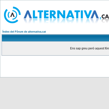
Índex del Fòrum de alternativa.cat
Ens sap greu però aquest fòru