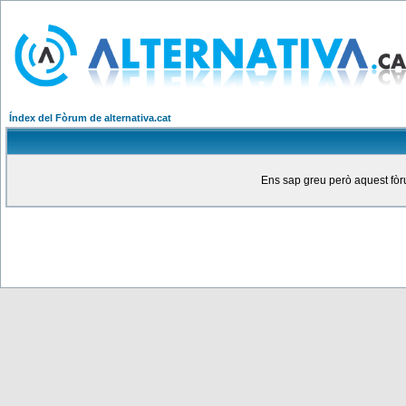
Índex del Fòrum de alternativa.cat
Ens sap greu però aquest fòru