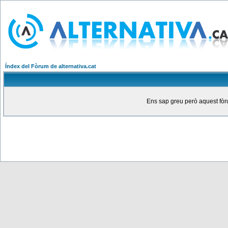
Índex del Fòrum de alternativa.cat
Ens sap greu però aquest fòru