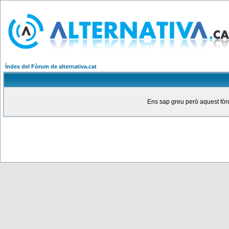
Índex del Fòrum de alternativa.cat
Ens sap greu però aquest fòru