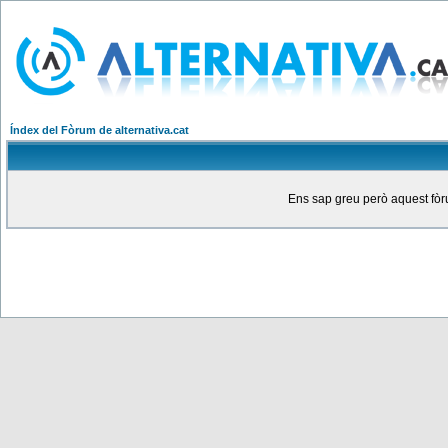
Índex del Fòrum de alternativa.cat
Ens sap greu però aquest fòru