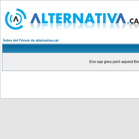
Índex del Fòrum de alternativa.cat
Ens sap greu però aquest fòru