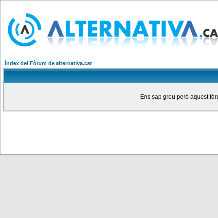
Índex del Fòrum de alternativa.cat
Ens sap greu però aquest fòru