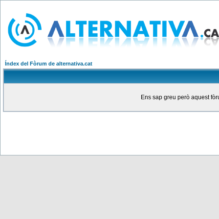
Índex del Fòrum de alternativa.cat
Ens sap greu però aquest fòru