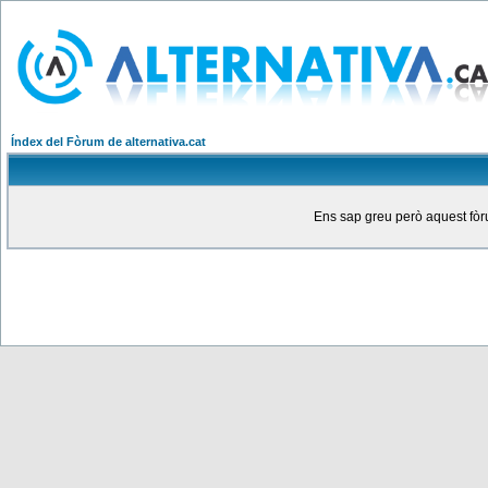
Índex del Fòrum de alternativa.cat
Ens sap greu però aquest fòru