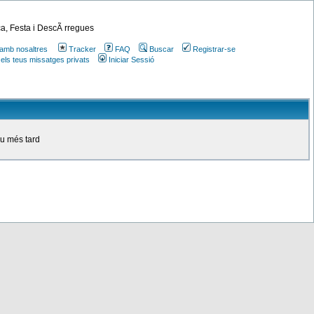
a, Festa i DescÃ rregues
amb nosaltres
Tracker
FAQ
Buscar
Registrar-se
 els teus missatges privats
Iniciar Sessió
ou més tard