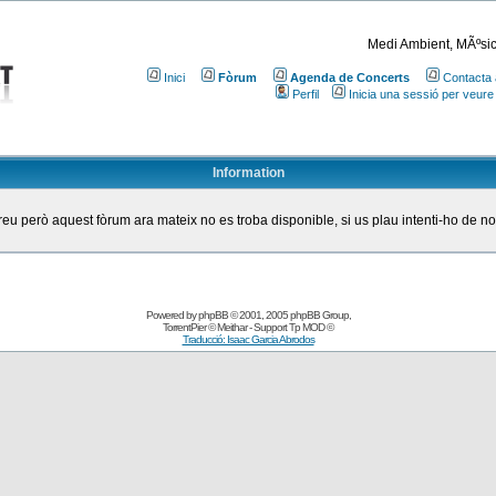
Medi Ambient, MÃºsic
Inici
Fòrum
Agenda de Concerts
Contacta 
Perfil
Inicia una sessió per veure
Information
eu però aquest fòrum ara mateix no es troba disponible, si us plau intenti-ho de n
Powered by
phpBB
© 2001, 2005 phpBB Group
,
TorrentPier
© Meithar - Support
Tp MOD
©
Traducció: Isaac Garcia Abrodos