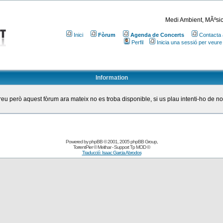
Medi Ambient, MÃºsic
Inici
Fòrum
Agenda de Concerts
Contacta 
Perfil
Inicia una sessió per veure
Information
eu però aquest fòrum ara mateix no es troba disponible, si us plau intenti-ho de n
Powered by
phpBB
© 2001, 2005 phpBB Group
,
TorrentPier
© Meithar - Support
Tp MOD
©
Traducció: Isaac Garcia Abrodos