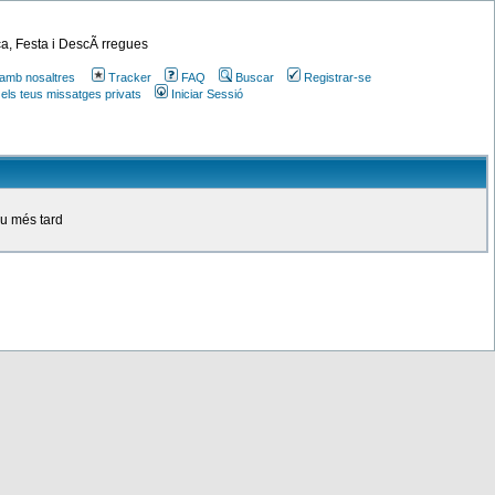
a, Festa i DescÃ rregues
amb nosaltres
Tracker
FAQ
Buscar
Registrar-se
 els teus missatges privats
Iniciar Sessió
ou més tard