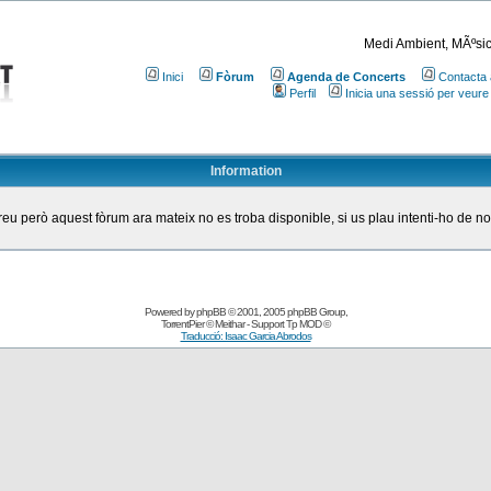
Medi Ambient, MÃºsic
Inici
Fòrum
Agenda de Concerts
Contacta 
Perfil
Inicia una sessió per veure
Information
eu però aquest fòrum ara mateix no es troba disponible, si us plau intenti-ho de n
Powered by
phpBB
© 2001, 2005 phpBB Group
,
TorrentPier
© Meithar - Support
Tp MOD
©
Traducció: Isaac Garcia Abrodos