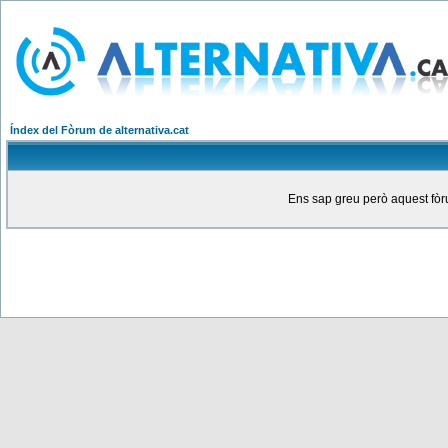
Índex del Fòrum de alternativa.cat
Ens sap greu però aquest fòru