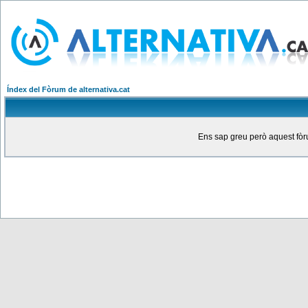
Índex del Fòrum de alternativa.cat
Ens sap greu però aquest fòru