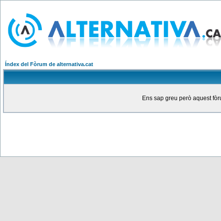
Índex del Fòrum de alternativa.cat
Ens sap greu però aquest fòru