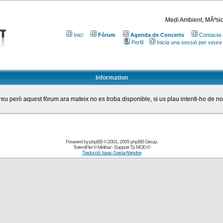
Medi Ambient, MÃºsic
Inici
Fòrum
Agenda de Concerts
Contacta 
Perfil
Inicia una sessió per veure
Information
eu però aquest fòrum ara mateix no es troba disponible, si us plau intenti-ho de n
Powered by
phpBB
© 2001, 2005 phpBB Group
,
TorrentPier
© Meithar - Support
Tp MOD
©
Traducció: Isaac Garcia Abrodos