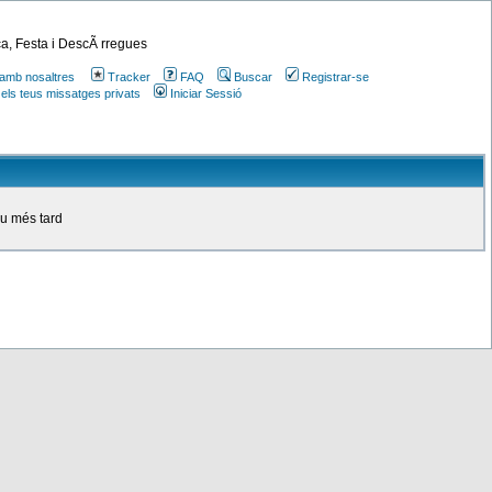
a, Festa i DescÃ rregues
amb nosaltres
Tracker
FAQ
Buscar
Registrar-se
 els teus missatges privats
Iniciar Sessió
ou més tard