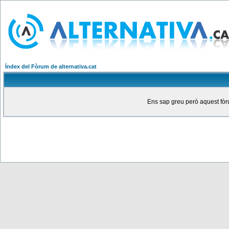
Índex del Fòrum de alternativa.cat
Ens sap greu però aquest fòru