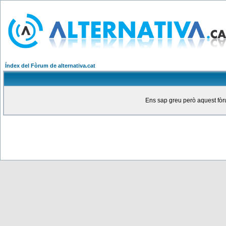
Índex del Fòrum de alternativa.cat
Ens sap greu però aquest fòru