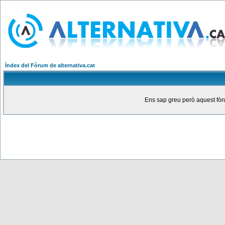
Índex del Fòrum de alternativa.cat
Ens sap greu però aquest fòru