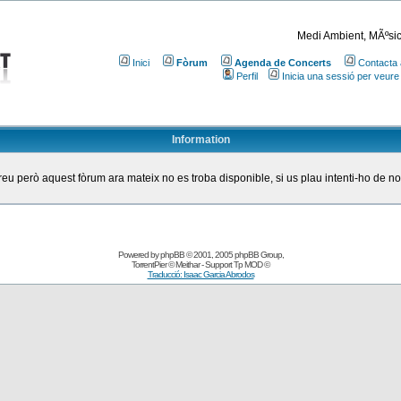
Medi Ambient, MÃºsic
Inici
Fòrum
Agenda de Concerts
Contacta 
Perfil
Inicia una sessió per veure
Information
eu però aquest fòrum ara mateix no es troba disponible, si us plau intenti-ho de n
Powered by
phpBB
© 2001, 2005 phpBB Group
,
TorrentPier
© Meithar - Support
Tp MOD
©
Traducció: Isaac Garcia Abrodos