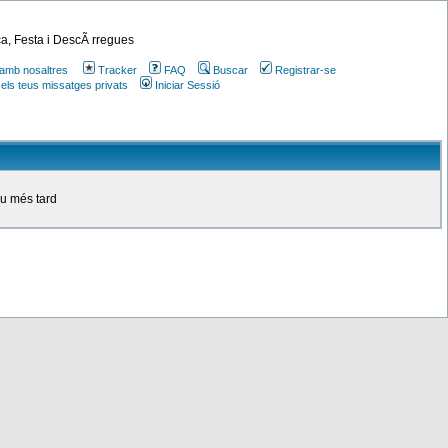
a, Festa i DescÃ rregues
amb nosaltres
Tracker
FAQ
Buscar
Registrar-se
 els teus missatges privats
Iniciar Sessió
ou més tard