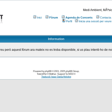
Medi Ambient, MÃºsic
Inici
Fòrum
Agenda de Concerts
Contacta 
Perfil
Inicia una sessió per veure
Information
eu però aquest fòrum ara mateix no es troba disponible, si us plau intenti-ho de n
Powered by
phpBB
© 2001, 2005 phpBB Group
,
TorrentPier
© Meithar - Support
Tp MOD
©
Traducció: Isaac Garcia Abrodos