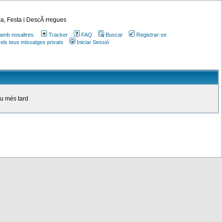
a, Festa i DescÃ rregues
amb nosaltres
Tracker
FAQ
Buscar
Registrar-se
 els teus missatges privats
Iniciar Sessió
ou més tard