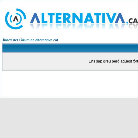
Índex del Fòrum de alternativa.cat
Ens sap greu però aquest fòru