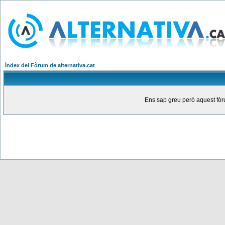
Índex del Fòrum de alternativa.cat
Ens sap greu però aquest fòru