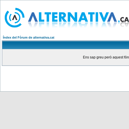
Índex del Fòrum de alternativa.cat
Ens sap greu però aquest fòru