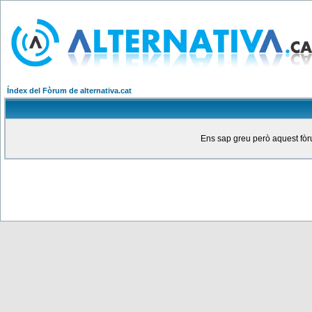
Índex del Fòrum de alternativa.cat
Ens sap greu però aquest fòru