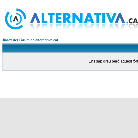
Índex del Fòrum de alternativa.cat
Ens sap greu però aquest fòru