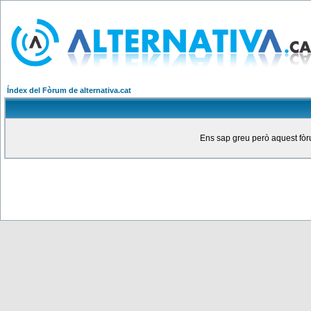
Índex del Fòrum de alternativa.cat
Ens sap greu però aquest fòru