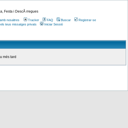
a, Festa i DescÃ rregues
amb nosaltres
Tracker
FAQ
Buscar
Registrar-se
 els teus missatges privats
Iniciar Sessió
ou més tard