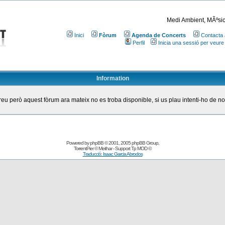
Medi Ambient, MÃºsic
Inici
Fòrum
Agenda de Concerts
Contacta 
Perfil
Inicia una sessió per veure
Information
eu però aquest fòrum ara mateix no es troba disponible, si us plau intenti-ho de n
Powered by
phpBB
© 2001, 2005 phpBB Group
,
TorrentPier
© Meithar - Support
Tp MOD
©
Traducció: Isaac Garcia Abrodos