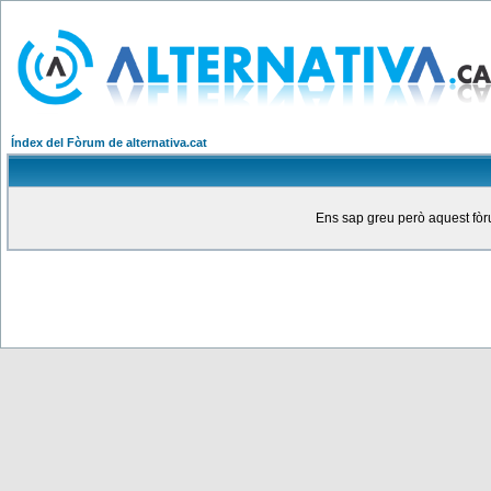
Índex del Fòrum de alternativa.cat
Ens sap greu però aquest fòru