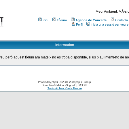
Medi Ambient, MÃºsic
Inici
Fòrum
Agenda de Concerts
Contacta 
Perfil
Inicia una sessió per veure
Information
eu però aquest fòrum ara mateix no es troba disponible, si us plau intenti-ho de n
Powered by
phpBB
© 2001, 2005 phpBB Group
,
TorrentPier
© Meithar - Support
Tp MOD
©
Traducció: Isaac Garcia Abrodos