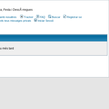
a, Festa i DescÃ rregues
amb nosaltres
Tracker
FAQ
Buscar
Registrar-se
 els teus missatges privats
Iniciar Sessió
ou més tard