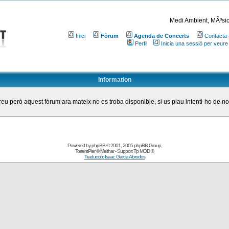
Medi Ambient, MÃºsic
Inici
Fòrum
Agenda de Concerts
Contacta 
Perfil
Inicia una sessió per veure
Information
eu però aquest fòrum ara mateix no es troba disponible, si us plau intenti-ho de n
Powered by
phpBB
© 2001, 2005 phpBB Group
,
TorrentPier
© Meithar - Support
Tp MOD
©
Traducció: Isaac Garcia Abrodos