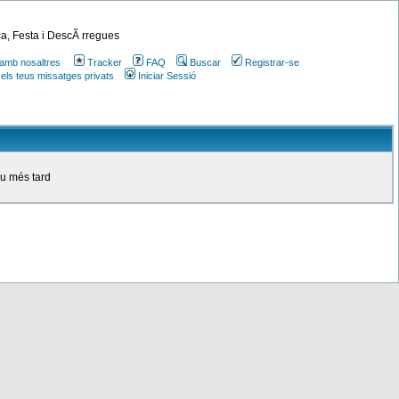
a, Festa i DescÃ rregues
amb nosaltres
Tracker
FAQ
Buscar
Registrar-se
 els teus missatges privats
Iniciar Sessió
ou més tard