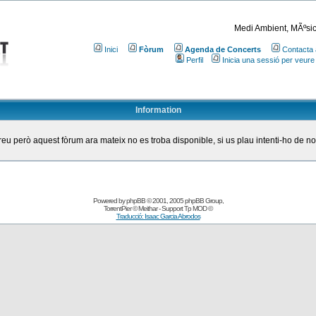
Medi Ambient, MÃºsic
Inici
Fòrum
Agenda de Concerts
Contacta 
Perfil
Inicia una sessió per veure
Information
eu però aquest fòrum ara mateix no es troba disponible, si us plau intenti-ho de n
Powered by
phpBB
© 2001, 2005 phpBB Group
,
TorrentPier
© Meithar - Support
Tp MOD
©
Traducció: Isaac Garcia Abrodos