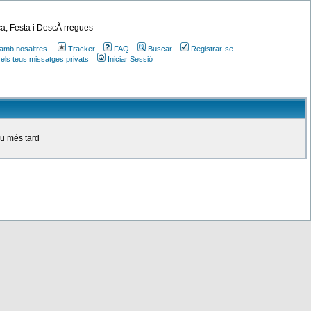
a, Festa i DescÃ rregues
amb nosaltres
Tracker
FAQ
Buscar
Registrar-se
 els teus missatges privats
Iniciar Sessió
ou més tard