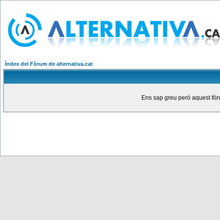
Índex del Fòrum de alternativa.cat
Ens sap greu però aquest fòru