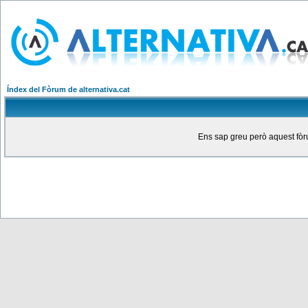
Índex del Fòrum de alternativa.cat
Ens sap greu però aquest fòru