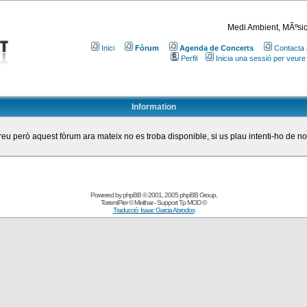
Medi Ambient, MÃºsic
Inici
Fòrum
Agenda de Concerts
Contacta 
Perfil
Inicia una sessió per veure
Information
eu però aquest fòrum ara mateix no es troba disponible, si us plau intenti-ho de n
Powered by
phpBB
© 2001, 2005 phpBB Group
,
TorrentPier
© Meithar - Support
Tp MOD
©
Traducció: Isaac Garcia Abrodos