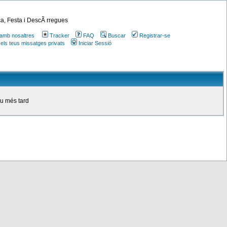
a, Festa i DescÃ rregues
amb nosaltres
Tracker
FAQ
Buscar
Registrar-se
 els teus missatges privats
Iniciar Sessió
ou més tard