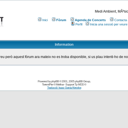
Medi Ambient, MÃºsic
Inici
Fòrum
Agenda de Concerts
Contacta 
Perfil
Inicia una sessió per veure
Information
eu però aquest fòrum ara mateix no es troba disponible, si us plau intenti-ho de n
Powered by
phpBB
© 2001, 2005 phpBB Group
,
TorrentPier
© Meithar - Support
Tp MOD
©
Traducció: Isaac Garcia Abrodos