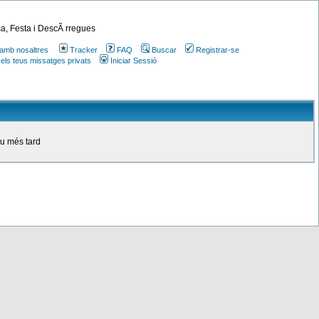
a, Festa i DescÃ rregues
amb nosaltres
Tracker
FAQ
Buscar
Registrar-se
 els teus missatges privats
Iniciar Sessió
ou més tard