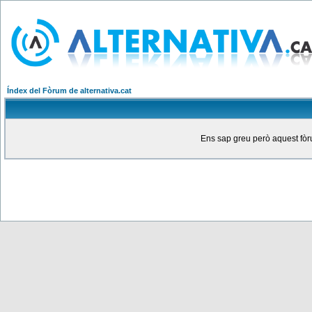
Índex del Fòrum de alternativa.cat
Ens sap greu però aquest fòru