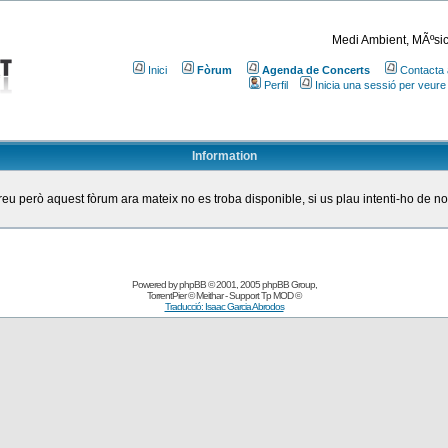
Medi Ambient, MÃºsic
Inici
Fòrum
Agenda de Concerts
Contacta 
Perfil
Inicia una sessió per veure
Information
eu però aquest fòrum ara mateix no es troba disponible, si us plau intenti-ho de n
Powered by
phpBB
© 2001, 2005 phpBB Group
,
TorrentPier
© Meithar - Support
Tp MOD
©
Traducció: Isaac Garcia Abrodos