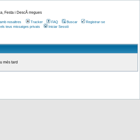
a, Festa i DescÃ rregues
amb nosaltres
Tracker
FAQ
Buscar
Registrar-se
 els teus missatges privats
Iniciar Sessió
ou més tard