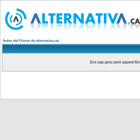
Índex del Fòrum de alternativa.cat
Ens sap greu però aquest fòru